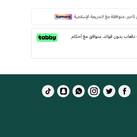
 لتعطي شعور بالراحة ومقاومة الإنزلاق و التآكل