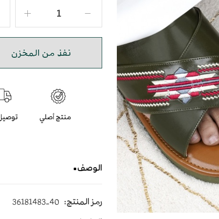
نفذ من المخزن
الوصف
حذاء صندل رجالي مطرز بتصم
رمز المنتج:
36181483-40
يأتي بأرضية متوسطة الإرتفاع 