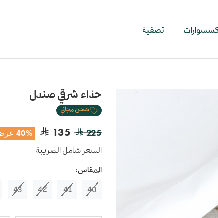
اكسسوارات
تصفية
حذاء شرقي صندل
شحن مجاني
135
225
40% عرض
السعر شامل الضريبة
المقاس:
43
42
41
40