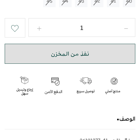
45
44
43
42
41
40
نفذ من المخزن
الوصف
حذاء شرقي صندل سدو جلد بأرضية متوسطة الارتفاع