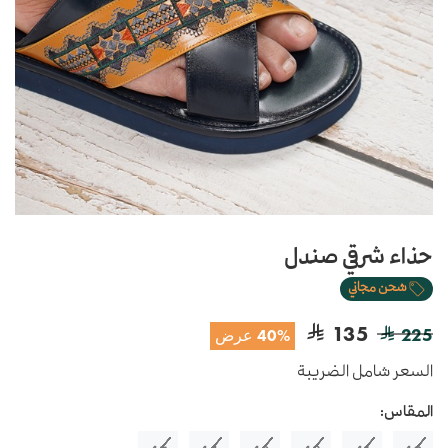
حذاء شرقي صندل
شحن مجاني
135
225
40% عرض
السعر شامل الضريبة
المقاس: