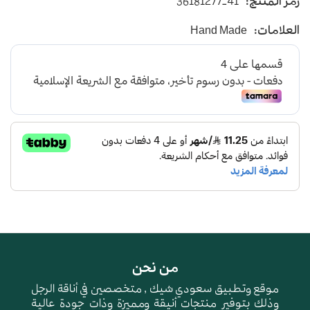
رمز المنتج:
36181277-41
بجودة عالية
باللون الاسود و المنقاوي
العلامات:
Hand Made
من نحن
موقع وتطبيق سعودي شيك , متخصصين في أناقة الرجل
وذلك بتوفير منتجات أنيقة ومميزة وذات جودة عالية